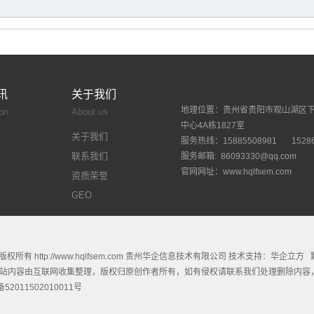
讯
关于我们
地理位置：贵州省贵阳市观山湖区
on
About us
中心4A栋1827室
关于我们
服务热线：15885508981 15286
联系我们
服务邮箱: 86093330@qq.com
官网网址：
www.hqlfsem.com
资质荣誉
GEO
 @ 版权所有
http://www.hqlfsem.com
贵州华企信息技术有限公司 技术支持：华企立方
站内容由互联网收集整理，版权归原创作者所有，如有侵权请联系我们处理删除内容
2011502010011号