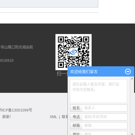
下坝山路口阳光城启航
016918
欢迎给我们留言
扫一扫 加关注
请在此输入留言内容，我们会
尽快与您联系。
姓名
联系人
黔ICP备13001099号
，谢谢！
XML
|
联系我们
电话
|
网站地图
座机/手机号码
邮箱
邮箱
地址
地址